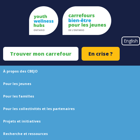
Skip
to
main
content
#}
English
Trouver mon carrefour
En crise ?
Top
Menu
À propos des CBEJO
Main
Pour les jeunes
navigation
Pour les familles
Pour les collectivités et les partenaires
Projets et initiatives
Recherche et ressources