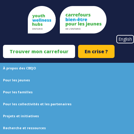
Skip
to
main
content
#}
English
Trouver mon carrefour
En crise ?
Top
Menu
À propos des CBEJO
Main
Pour les jeunes
navigation
Pour les familles
Pour les collectivités et les partenaires
Projets et initiatives
Recherche et ressources