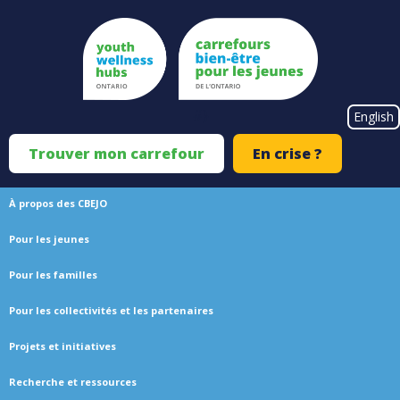
Skip
to
main
content
#}
English
Trouver mon carrefour
En crise ?
Top
Menu
À propos des CBEJO
Main
Pour les jeunes
navigation
Pour les familles
Pour les collectivités et les partenaires
Projets et initiatives
Recherche et ressources