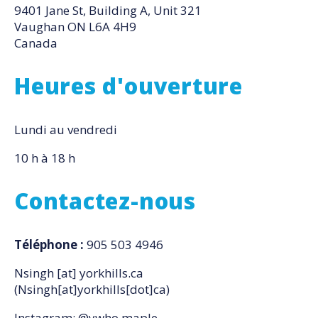
9401 Jane St, Building A, Unit 321
Vaughan
ON
L6A 4H9
Canada
Heures d'ouverture
Lundi au vendredi
10 h à 18 h
Contactez-nous
Téléphone :
905 503 4946
Nsingh
[at]
yorkhills.ca
(Nsingh[at]yorkhills[dot]ca)
Instagram:
@ywho.maple