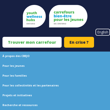
Skip
to
main
content
#}
English
Trouver mon carrefour
En crise ?
Top
Menu
À propos des CBEJO
Main
Pour les jeunes
navigation
Pour les familles
Pour les collectivités et les partenaires
Projets et initiatives
Recherche et ressources